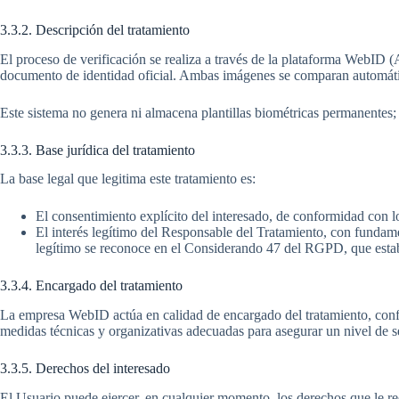
3.3.2. Descripción del tratamiento
El proceso de verificación se realiza a través de la plataforma WebID (
documento de identidad oficial. Ambas imágenes se comparan automáticam
Este sistema no genera ni almacena plantillas biométricas permanentes; 
3.3.3. Base jurídica del tratamiento
La base legal que legitima este tratamiento es:
El consentimiento explícito del interesado, de conformidad con lo
El interés legítimo del Responsable del Tratamiento, con fundament
legítimo se reconoce en el Considerando 47 del RGPD, que estable
3.3.4. Encargado del tratamiento
La empresa WebID actúa en calidad de encargado del tratamiento, confo
medidas técnicas y organizativas adecuadas para asegurar un nivel de s
3.3.5. Derechos del interesado
El Usuario puede ejercer, en cualquier momento, los derechos que le re