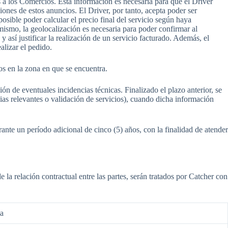
s a los Comercios. Esta información es necesaria para que el Driver
ciones de estos anuncios. El Driver, por tanto, acepta poder ser
osible poder calcular el precio final del servicio según haya
imismo, la geolocalización es necesaria para poder confirmar al
 así justificar la realización de un servicio facturado. Además, el
alizar el pedido.
os en la zona en que se encuentra.
ón de eventuales incidencias técnicas. Finalizado el plazo anterior, se
ias relevantes o validación de servicios), cuando dicha información
rante un período adicional de cinco (5) años, con la finalidad de atender
e la relación contractual entre las partes, serán tratados por Catcher con
ca