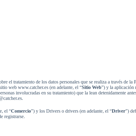
bre el tratamiento de los datos personales que se realiza a través de la
 sitio web www.catcher.es (en adelante, el “
Sitio Web
”) y la aplicación
s personas involucradas en su tratamiento) que la lean detenidamente ante
@catcher.es
.
, el “
Comercio
”) y los Drivers o drivers (en adelante, el “
Driver
”) de
 registrarse.