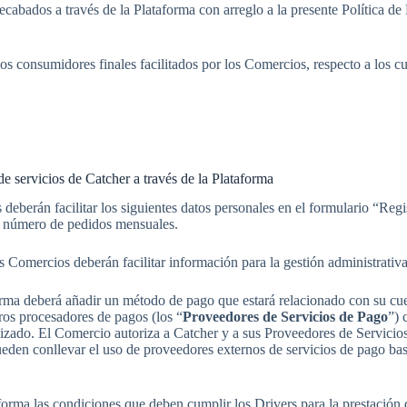
ecabados a través de la Plataforma con arreglo a la presente Política d
 los consumidores finales facilitados por los Comercios, respecto a los
de servicios de Catcher a través de la Plataforma
deberán facilitar los siguientes datos personales en el formulario “Regi
y número de pedidos mensuales.
los Comercios deberán facilitar información para la gestión administrati
orma deberá añadir un método de pago que estará relacionado con su cu
eros procesadores de pagos (los “
Proveedores de Servicios de Pago
”) 
utilizado. El Comercio autoriza a Catcher y a sus Proveedores de Servici
den conllevar el uso de proveedores externos de servicios de pago b
forma las condiciones que deben cumplir los Drivers para la prestación 