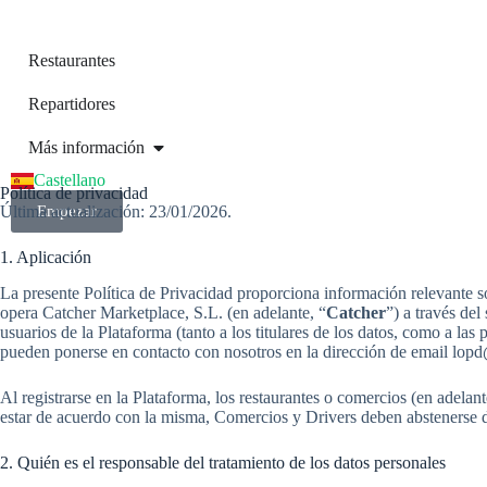
Restaurantes
Repartidores
English Spain
Más información
Português
Castellano
English Portugal
Política de privacidad
Última actualización: 23/01/2026.
Empezar
1. Aplicación
La presente Política de Privacidad proporciona información relevante so
opera Catcher Marketplace, S.L. (en adelante, “
Catcher
”) a través del
usuarios de la Plataforma (tanto a los titulares de los datos, como a la
pueden ponerse en contacto con nosotros en la dirección de email
lopd
Al registrarse en la Plataforma, los restaurantes o comercios (en adelante
estar de acuerdo con la misma, Comercios y Drivers deben abstenerse de
2. Quién es el responsable del tratamiento de los datos personales