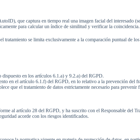
AutoID), que captura en tiempo real una imagen facial del interesado (s
ente para calcular un índice de similitud y verificar la coincidencia.
el tratamiento se limita exclusivamente a la comparación puntual de los 
 dispuesto en los artículos 6.1.a) y 9.2.a) del RGPD.
o en el artículo 6.1.f) del RGPD, en lo relativo a la prevención del fra
ce que el tratamiento de datos estrictamente necesario para prevenir fr
rme al artículo 28 del RGPD, y ha suscrito con el Responsable del Trat
eguridad acorde con los riesgos identificados.
conoce la normativa vigente en materia de protección de datos, en parti