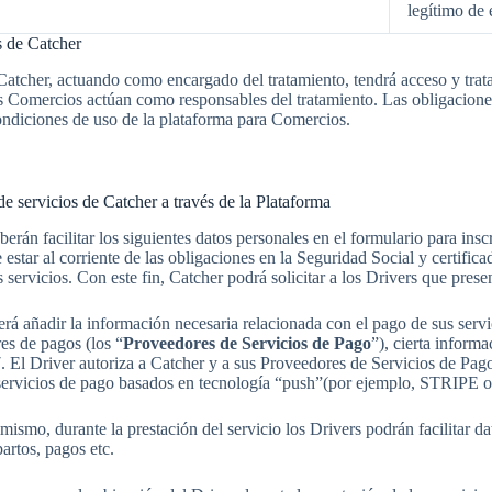
legítimo de
s de Catcher
 Catcher, actuando como encargado del tratamiento, tendrá acceso y trata
 los Comercios actúan como responsables del tratamiento. Las obligacione
ondiciones de uso de la plataforma para Comercios.
de servicios de Catcher a través de la Plataforma
erán facilitar los siguientes datos personales en el formulario para insc
estar al corriente de las obligaciones en la Seguridad Social y certifica
los servicios. Con este fin, Catcher podrá solicitar a los Drivers que pr
rá añadir la información necesaria relacionada con el pago de sus servi
res de pagos (los “
Proveedores de Servicios de Pago
”), cierta informa
37. El Driver autoriza a Catcher y a sus Proveedores de Servicios de Pag
 servicios de pago basados en tecnología “push”(por ejemplo, STRIPE o
smo, durante la prestación del servicio los Drivers podrán facilitar dat
partos, pagos etc.