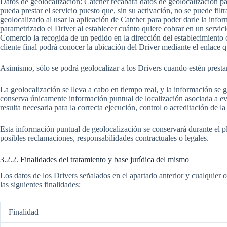
Datos de geolocalización: Catcher recabará datos de geolocalización par
pueda prestar el servicio puesto que, sin su activación, no se puede filtr
geolocalizado al usar la aplicación de Catcher para poder darle la infor
parametrizado el Driver al establecer cuánto quiere cobrar en un servic
Comercio la recogida de un pedido en la dirección del establecimiento co
cliente final podrá conocer la ubicación del Driver mediante el enlace 
Asimismo, sólo se podrá geolocalizar a los Drivers cuando estén prestan
La geolocalización se lleva a cabo en tiempo real, y la información se g
conserva únicamente información puntual de localización asociada a eve
resulta necesaria para la correcta ejecución, control o acreditación de la 
Esta información puntual de geolocalización se conservará durante el pla
posibles reclamaciones, responsabilidades contractuales o legales.
3.2.2. Finalidades del tratamiento y base jurídica del mismo
Los datos de los Drivers señalados en el apartado anterior y cualquier ot
las siguientes finalidades:
Finalidad