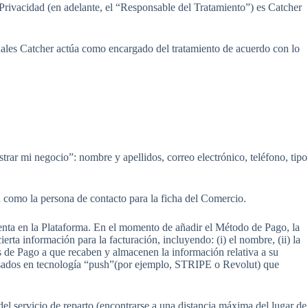
e Privacidad (en adelante, el “Responsable del Tratamiento”) es Catcher
 cuales Catcher actúa como encargado del tratamiento de acuerdo con lo
strar mi negocio”: nombre y apellidos, correo electrónico, teléfono, tipo
va como la persona de contacto para la ficha del Comercio.
enta en la Plataforma. En el momento de añadir el Método de Pago, la
cierta información para la facturación, incluyendo: (i) el nombre, (ii) la
os de Pago a que recaben y almacenen la información relativa a su
asados en tecnología “push”(por ejemplo, STRIPE o Revolut) que
del servicio de reparto (encontrarse a una distancia máxima del lugar de