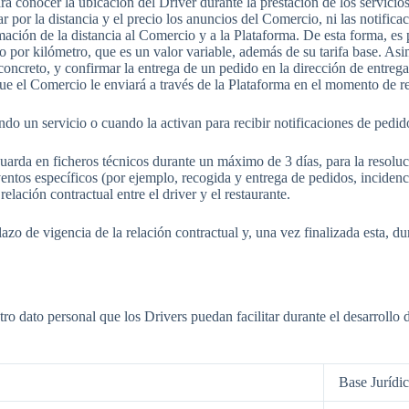
a conocer la ubicación del Driver durante la prestación de los servicio
ar por la distancia y el precio los anuncios del Comercio, ni las notifica
mación de la distancia al Comercio y a la Plataforma. De esta forma, es p
io por kilómetro, que es un valor variable, además de su tarifa base. As
ncreto, y confirmar la entrega de un pedido en la dirección de entrega y
que el Comercio le enviará a través de la Plataforma en el momento de re
do un servicio o cuando la activan para recibir notificaciones de pedid
uarda en ficheros técnicos durante un máximo de 3 días, para la resoluci
ntos específicos (por ejemplo, recogida y entrega de pedidos, incidenc
relación contractual entre el driver y el restaurante.
zo de vigencia de la relación contractual y, una vez finalizada esta, du
ro dato personal que los Drivers puedan facilitar durante el desarrollo d
Base Jurídi